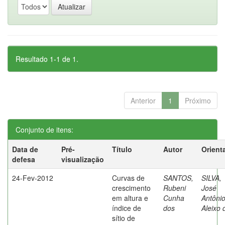
Resultado 1-1 de 1.
Anterior
1
Próximo
Conjunto de itens:
Data de
Pré-
Título
Autor
Orient
defesa
visualização
24-Fev-2012
Curvas de
SANTOS,
SILVA,
crescimento
Rubeni
José
em altura e
Cunha
Antôni
índice de
dos
Aleixo 
sítio de