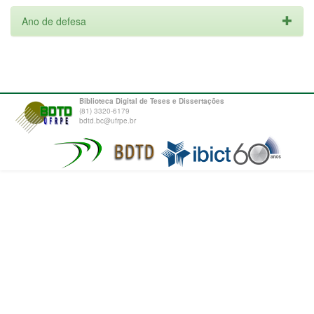
Ano de defesa
Biblioteca Digital de Teses e Dissertações
(81) 3320-6179
bdtd.bc@ufrpe.br