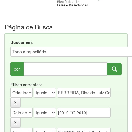
Página de Busca
Buscar em:
por
Filtros correntes: