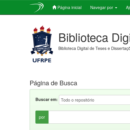
Página inicial
Navegar por
A
Skip
navigation
Biblioteca Dig
Biblioteca Digital de Teses e Dissertaç
Página de Busca
Buscar em:
por