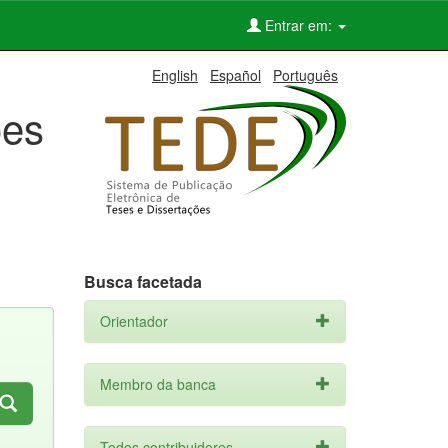
Entrar em:
English
Español
Português
ões
Busca facetada
Orientador
Membro da banca
Todos contribuidores