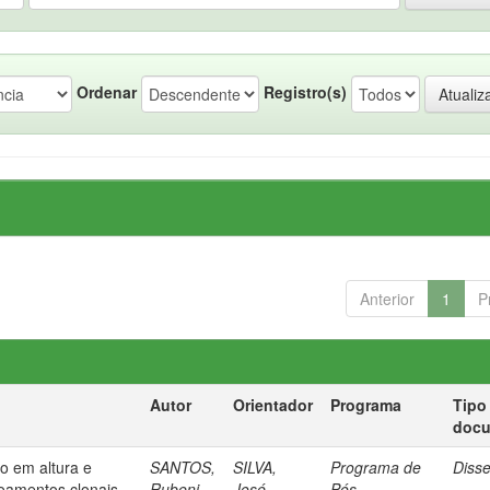
Ordenar
Registro(s)
Anterior
1
P
Autor
Orientador
Programa
Tipo
doc
o em altura e
SANTOS,
SILVA,
Programa de
Diss
voamentos clonais
Rubeni
José
Pós-