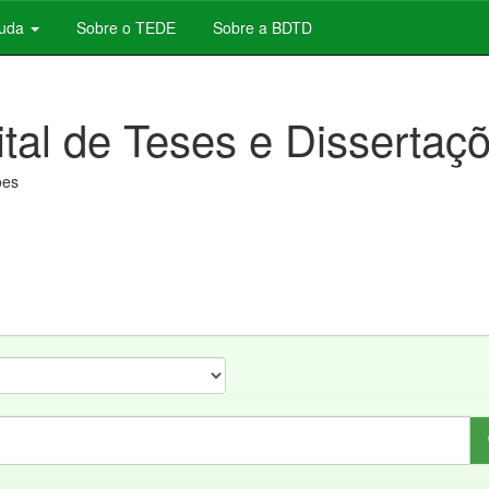
juda
Sobre o TEDE
Sobre a BDTD
ital de Teses e Dissertaç
ões