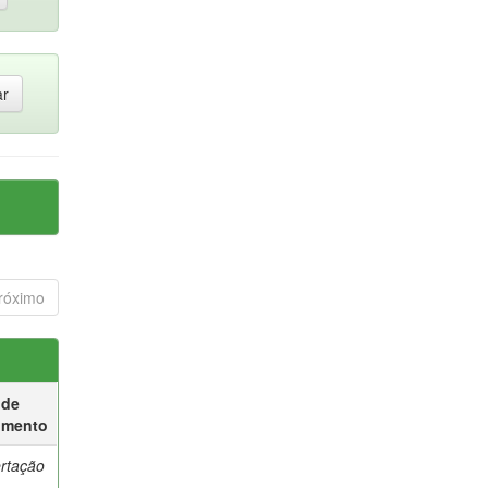
róximo
 de
umento
ertação