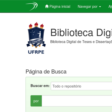
Página inicial
Navegar por
A
Skip
navigation
Biblioteca Dig
Biblioteca Digital de Teses e Dissertaç
Página de Busca
Buscar em:
por