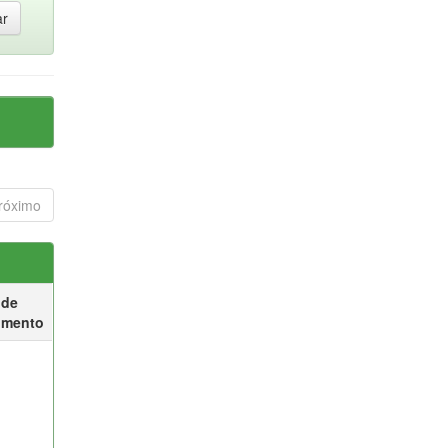
róximo
 de
umento