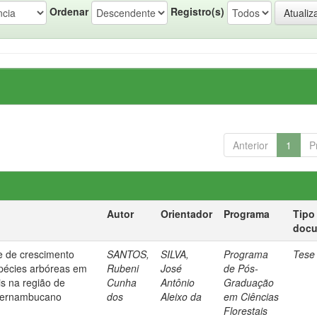
Ordenar
Registro(s)
Anterior
1
P
Autor
Orientador
Programa
Tipo
doc
 e de crescimento
SANTOS,
SILVA,
Programa
Tese
spécies arbóreas em
Rubeni
José
de Pós-
is na região de
Cunha
Antônio
Graduação
 pernambucano
dos
Aleixo da
em Ciências
Florestais