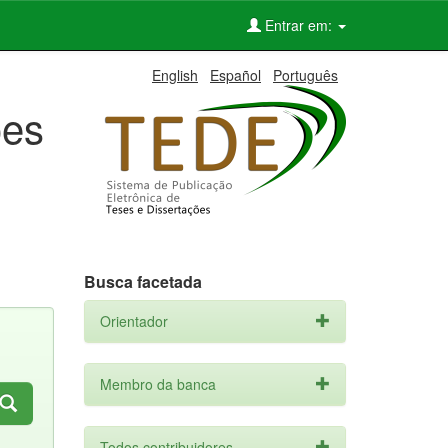
Entrar em:
English
Español
Português
ões
Busca facetada
Orientador
Membro da banca
Todos contribuidores