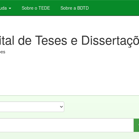
juda
Sobre o TEDE
Sobre a BDTD
ital de Teses e Dissertaç
ões