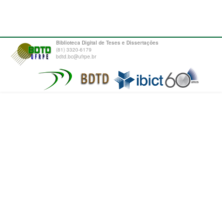
Biblioteca Digital de Teses e Dissertações
(81) 3320-6179
bdtd.bc@ufrpe.br