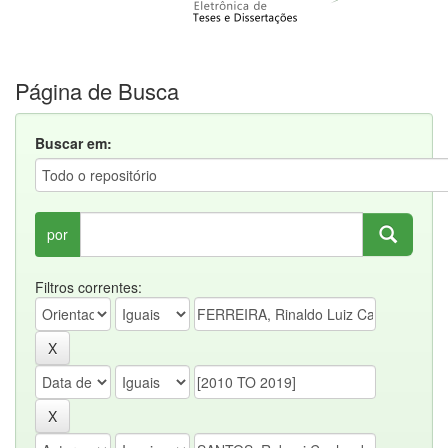
Página de Busca
Buscar em:
por
Filtros correntes: