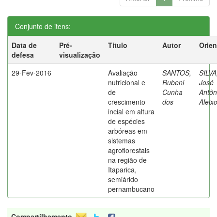
Conjunto de itens:
Data de
Pré-
Título
Autor
Orien
defesa
visualização
29-Fev-2016
Avaliação
SANTOS,
SILVA
nutricional e
Rubeni
José
de
Cunha
Antôn
crescimento
dos
Aleix
incial em altura
de espécies
arbóreas em
sistemas
agroflorestais
na região de
Itaparica,
semiárido
pernambucano
Compartilhamento