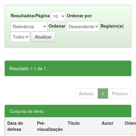
Resultados/Página
Ordenar por
Ordenar
Registro(s)
Resultado 1-1 de 1.
Anterior
1
Próximo
Conjunto de itens:
Data de
Pré-
Título
Autor
Orien
defesa
visualização