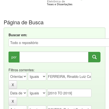
Página de Busca
Buscar em:
por
Filtros correntes: