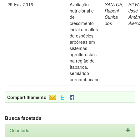
29-Fev-2016
Avaliação
SANTOS,
SILVA
nutricional e
Rubeni
José
de
Cunha
Antôn
crescimento
dos
Aleix
incial em altura
de espécies
arbóreas em
sistemas
agroflorestais
na região de
Itaparica,
semiárido
pernambucano
Compartilhamento
Busca facetada
Orientador