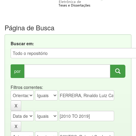
Página de Busca
Buscar em:
por
Filtros correntes: