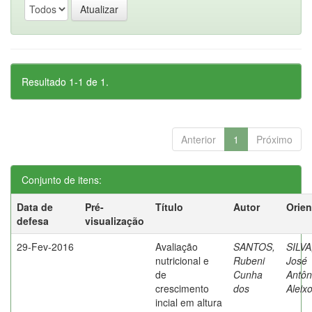
Resultado 1-1 de 1.
Anterior
1
Próximo
Conjunto de itens:
Data de
Pré-
Título
Autor
Orien
defesa
visualização
29-Fev-2016
Avaliação
SANTOS,
SILVA
nutricional e
Rubeni
José
de
Cunha
Antôn
crescimento
dos
Aleix
incial em altura