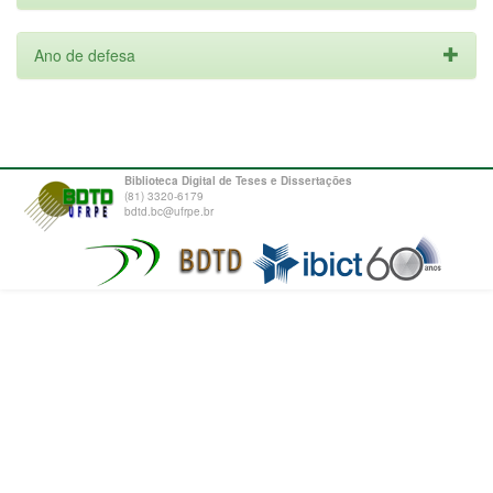
Ano de defesa
Biblioteca Digital de Teses e Dissertações
(81) 3320-6179
bdtd.bc@ufrpe.br