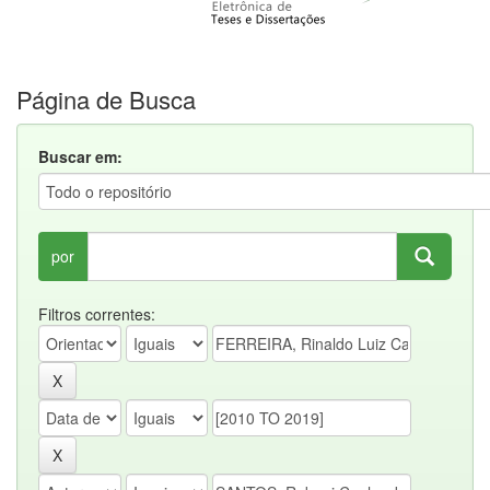
Página de Busca
Buscar em:
por
Filtros correntes: