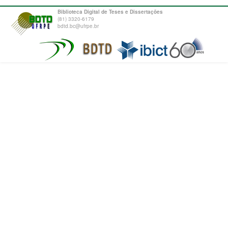
Biblioteca Digital de Teses e Dissertações
(81) 3320-6179
bdtd.bc@ufrpe.br