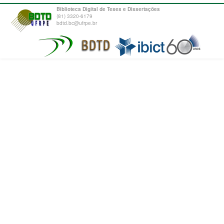
Biblioteca Digital de Teses e Dissertações
(81) 3320-6179
bdtd.bc@ufrpe.br