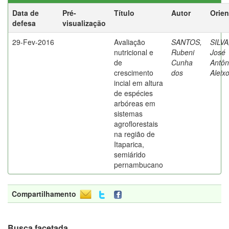
Data de
Pré-
Título
Autor
Orien
defesa
visualização
29-Fev-2016
Avaliação
SANTOS,
SILVA
nutricional e
Rubeni
José
de
Cunha
Antôn
crescimento
dos
Aleix
incial em altura
de espécies
arbóreas em
sistemas
agroflorestais
na região de
Itaparica,
semiárido
pernambucano
Compartilhamento
Busca facetada