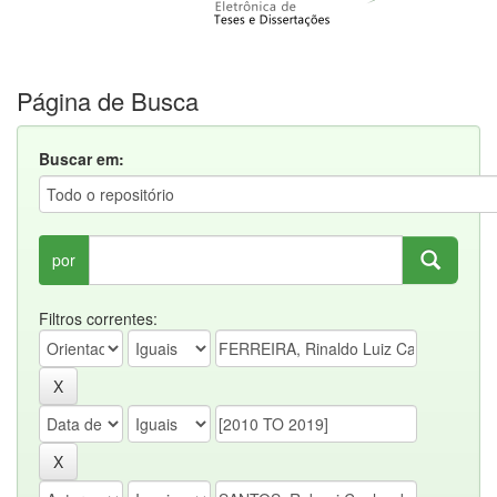
Página de Busca
Buscar em:
por
Filtros correntes: