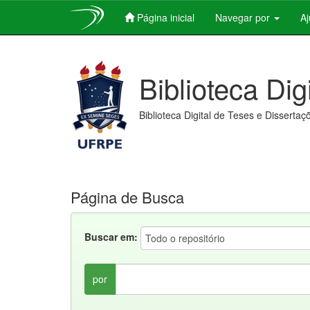
Página inicial
Navegar por
A
Skip
navigation
Biblioteca Dig
Biblioteca Digital de Teses e Dissertaç
Página de Busca
Buscar em:
por