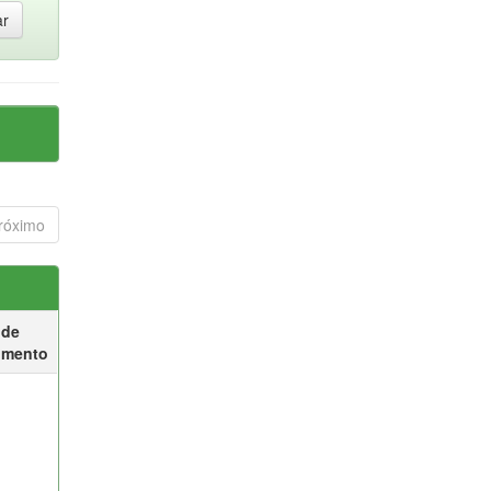
róximo
 de
umento