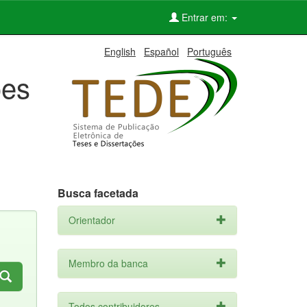
Entrar em:
English
Español
Português
ões
Busca facetada
Orientador
Membro da banca
Todos contribuidores