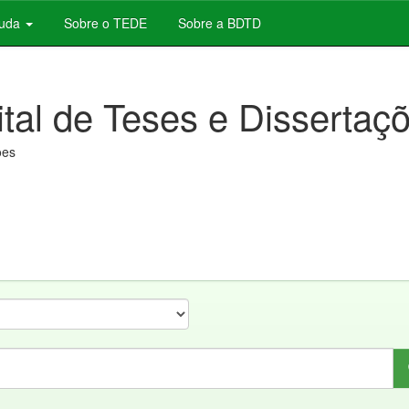
juda
Sobre o TEDE
Sobre a BDTD
ital de Teses e Dissertaç
ões