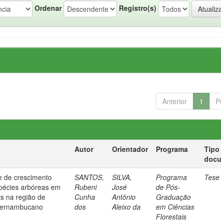
Ordenar
Registro(s)
Anterior
1
P
Autor
Orientador
Programa
Tipo
doc
 e de crescimento
SANTOS,
SILVA,
Programa
Tese
spécies arbóreas em
Rubeni
José
de Pós-
is na região de
Cunha
Antônio
Graduação
 pernambucano
dos
Aleixo da
em Ciências
Florestais