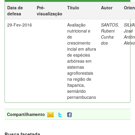
Data de
Pré-
Título
Autor
Orien
defesa
visualização
29-Fev-2016
Avaliação
SANTOS,
SILVA
nutricional e
Rubeni
José
de
Cunha
Antôn
crescimento
dos
Aleix
incial em altura
de espécies
arbóreas em
sistemas
agroflorestais
na região de
Itaparica,
semiárido
pernambucano
Compartilhamento
Busca facetada