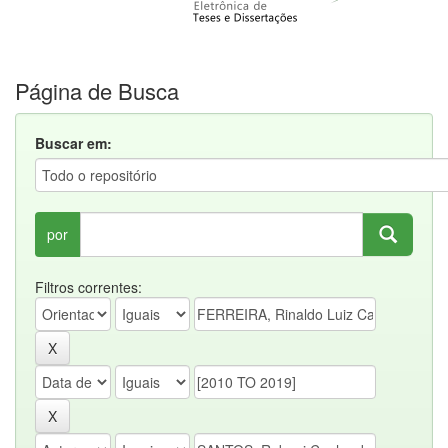
Página de Busca
Buscar em:
por
Filtros correntes: