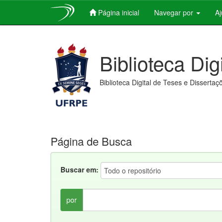
Página inicial
Navegar por
A
Skip
navigation
Biblioteca Dig
Biblioteca Digital de Teses e Dissertaç
Página de Busca
Buscar em:
por