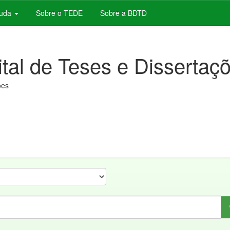
juda
Sobre o TEDE
Sobre a BDTD
ital de Teses e Dissertaç
ões