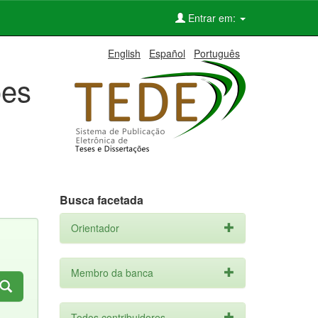
Entrar em:
English
Español
Português
ões
Busca facetada
Orientador
Membro da banca
Todos contribuidores