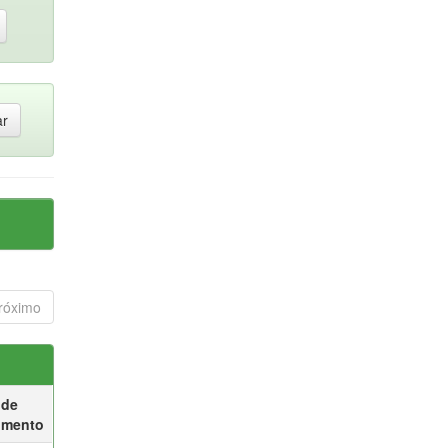
róximo
 de
umento