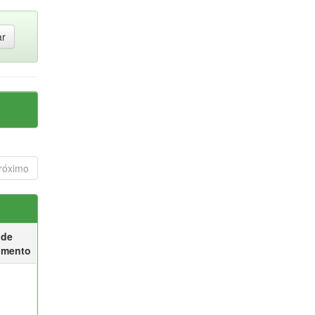
róximo
 de
umento