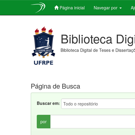
Página inicial
Navegar por
A
Skip
navigation
Biblioteca Dig
Biblioteca Digital de Teses e Dissertaç
Página de Busca
Buscar em:
por