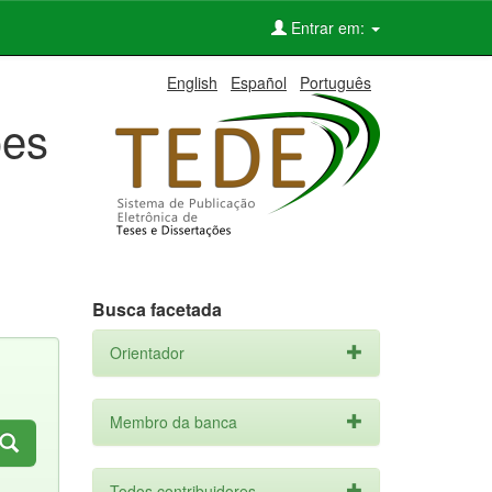
Entrar em:
English
Español
Português
ões
Busca facetada
Orientador
Membro da banca
Todos contribuidores