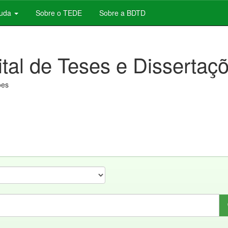
juda
Sobre o TEDE
Sobre a BDTD
ital de Teses e Dissertaç
ões