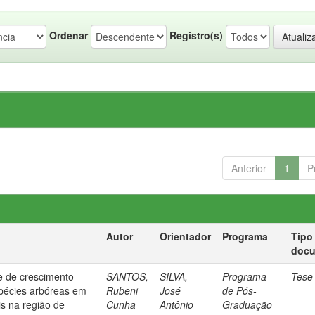
Ordenar
Registro(s)
Anterior
1
P
Autor
Orientador
Programa
Tipo
doc
 e de crescimento
SANTOS,
SILVA,
Programa
Tese
spécies arbóreas em
Rubeni
José
de Pós-
is na região de
Cunha
Antônio
Graduação