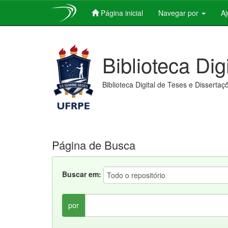
Página inicial
Navegar por
A
Skip
navigation
Biblioteca Dig
Biblioteca Digital de Teses e Dissertaç
Página de Busca
Buscar em:
por