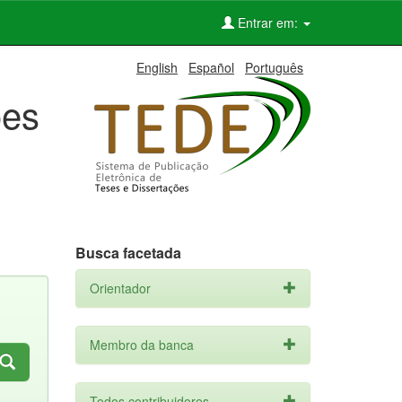
Entrar em:
English
Español
Português
ões
Busca facetada
Orientador
Membro da banca
Todos contribuidores