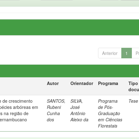
Anterior
1
P
Autor
Orientador
Programa
Tipo
doc
 e de crescimento
SANTOS,
SILVA,
Programa
Tese
spécies arbóreas em
Rubeni
José
de Pós-
is na região de
Cunha
Antônio
Graduação
 pernambucano
dos
Aleixo da
em Ciências
Florestais