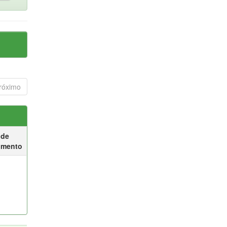
róximo
 de
umento