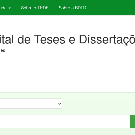
juda
Sobre o TEDE
Sobre a BDTD
ital de Teses e Dissertaç
ões