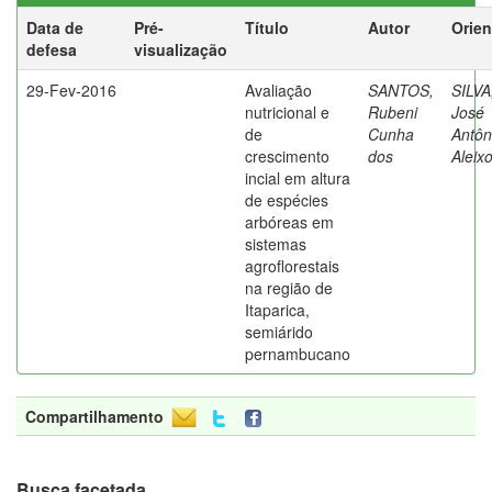
Data de
Pré-
Título
Autor
Orien
defesa
visualização
29-Fev-2016
Avaliação
SANTOS,
SILVA
nutricional e
Rubeni
José
de
Cunha
Antôn
crescimento
dos
Aleix
incial em altura
de espécies
arbóreas em
sistemas
agroflorestais
na região de
Itaparica,
semiárido
pernambucano
Compartilhamento
Busca facetada