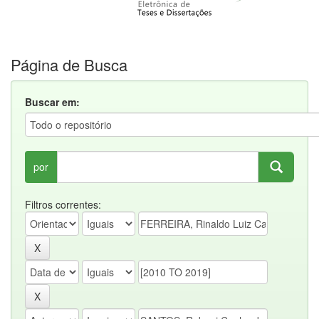
Página de Busca
Buscar em:
por
Filtros correntes: