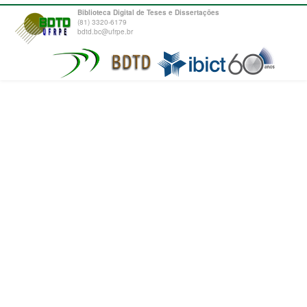
Biblioteca Digital de Teses e Dissertações
(81) 3320-6179
bdtd.bc@ufrpe.br