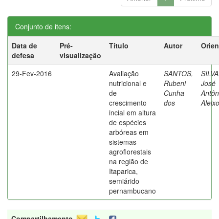
Conjunto de itens:
Data de
Pré-
Título
Autor
Orien
defesa
visualização
29-Fev-2016
Avaliação
SANTOS,
SILVA
nutricional e
Rubeni
José
de
Cunha
Antôn
crescimento
dos
Aleix
incial em altura
de espécies
arbóreas em
sistemas
agroflorestais
na região de
Itaparica,
semiárido
pernambucano
Compartilhamento