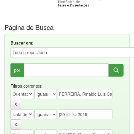
Página de Busca
Buscar em:
por
Filtros correntes: