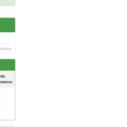
róximo
 de
umento