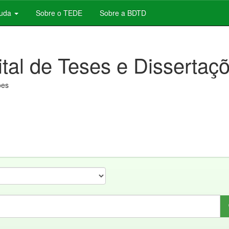
juda
Sobre o TEDE
Sobre a BDTD
ital de Teses e Dissertaç
ões