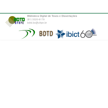
Biblioteca Digital de Teses e Dissertações
(81) 3320-6179
bdtd.bc@ufrpe.br