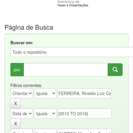
Página de Busca
Buscar em:
por
Filtros correntes: