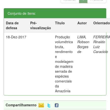
Conjunto de itens:
Data de
Pré-
Título
Autor
Orientado
defesa
visualização
18-Dez-2017
Produção
LIMA,
FERREIRA
volumétrica
Robson
Rinaldo
bruta,
Borges
Luiz
rendimento
de
Caraciolo
e
modelagem
de madeira
serrada de
espécies
comerciais
da
Amazônia
Compartilhamento