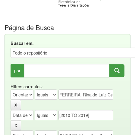
Página de Busca
Buscar em:
por
Filtros correntes: