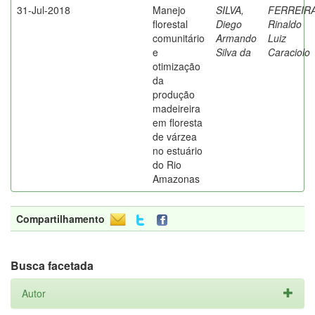
31-Jul-2018
Manejo
SILVA,
FERREIRA
florestal
Diego
Rinaldo
comunitário
Armando
Luiz
e
Silva da
Caraciolo
otimização
da
produção
madeireira
em floresta
de várzea
no estuário
do Rio
Amazonas
Compartilhamento
Busca facetada
Autor