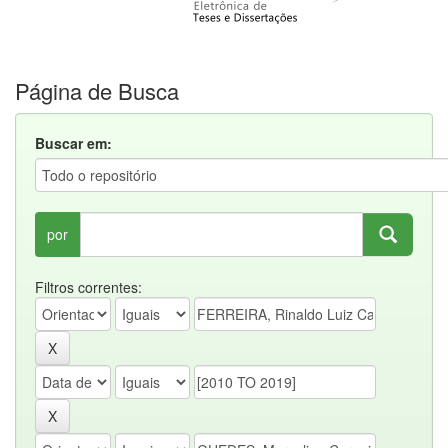
Página de Busca
Buscar em:
por
Filtros correntes: