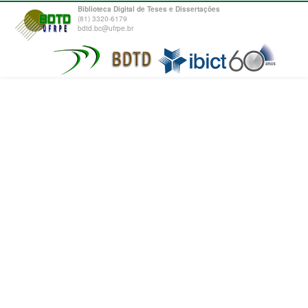
Biblioteca Digital de Teses e Dissertações
(81) 3320-6179
bdtd.bc@ufrpe.br