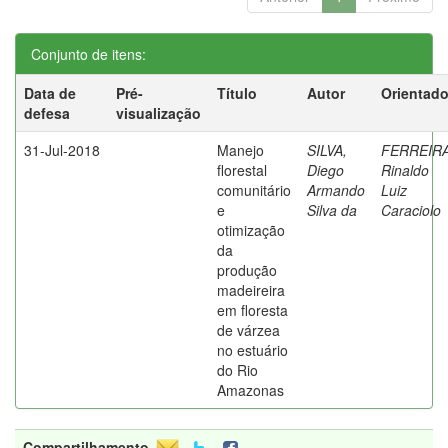
Conjunto de itens:
Data de
Pré-
Título
Autor
Orientado
defesa
visualização
31-Jul-2018
Manejo
SILVA,
FERREIRA
florestal
Diego
Rinaldo
comunitário
Armando
Luiz
e
Silva da
Caraciolo
otimização
da
produção
madeireira
em floresta
de várzea
no estuário
do Rio
Amazonas
Compartilhamento