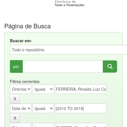
Página de Busca
Buscar em:
por
Filtros correntes: