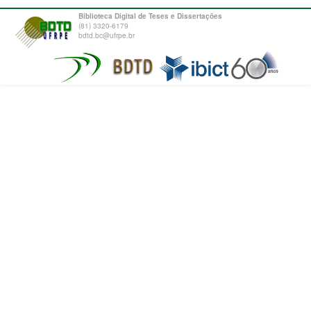
Biblioteca Digital de Teses e Dissertações
(81) 3320-6179
bdtd.bc@ufrpe.br