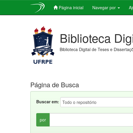
Página inicial
Navegar por
A
Skip
navigation
Biblioteca Dig
Biblioteca Digital de Teses e Dissertaç
Página de Busca
Buscar em:
por