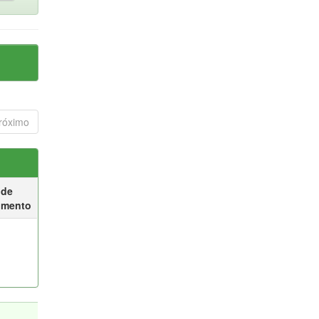
róximo
 de
umento