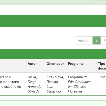
Anterior
1
P
Autor
Orientador
Programa
Tipo
doc
itário e
SILVA,
FERREIRA,
Programa de
Tese
o madeireira
Diego
Rinaldo
Pós-Graduação
no estuário do
Armando
Luiz
em Ciências
Silva da
Caraciolo
Florestais