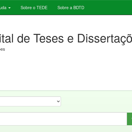
juda
Sobre o TEDE
Sobre a BDTD
ital de Teses e Dissertaç
ões