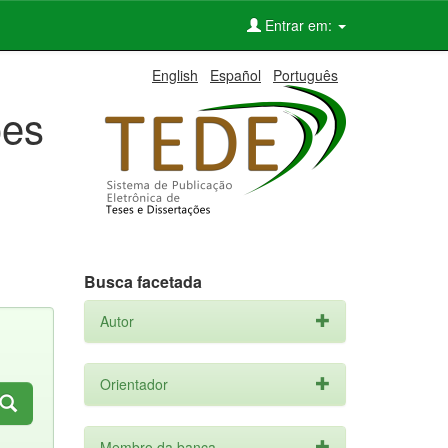
Entrar em:
English
Español
Português
ões
Busca facetada
Autor
Orientador
Membro da banca