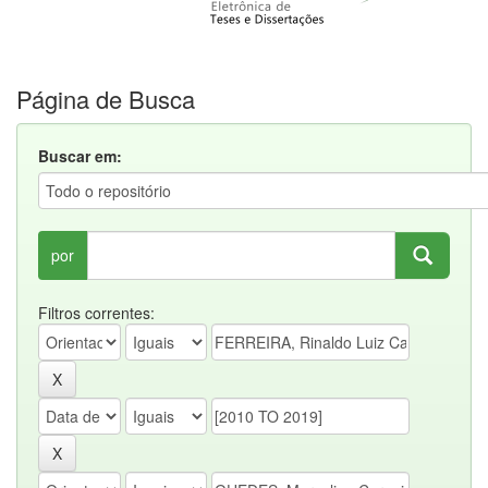
Página de Busca
Buscar em:
por
Filtros correntes: