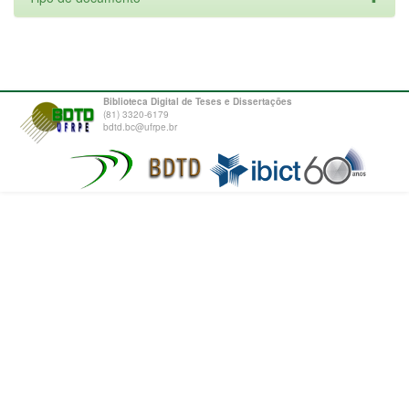
Biblioteca Digital de Teses e Dissertações
(81) 3320-6179
bdtd.bc@ufrpe.br