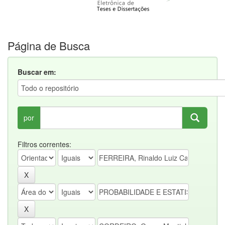
Página de Busca
Buscar em:
por
Filtros correntes: