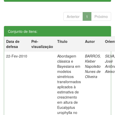
Anterior
1
Próximo
Conjunto de itens:
Data de
Pré-
Título
Autor
Orien
defesa
visualização
22-Fev-2010
Abordagem
BARROS,
SILVA
clássica e
Kleber
José
Bayesiana em
Napoleão
Antôn
modelos
Nunes de
Aleixo
simétricos
Oliveira
transformados
aplicados à
estimativa de
crescimento
em altura de
Eucalyptus
urophylla no