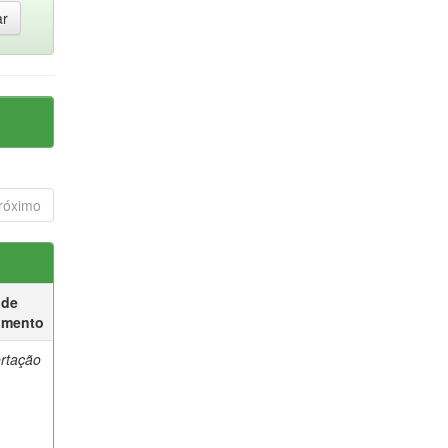
róximo
 de
umento
ertação