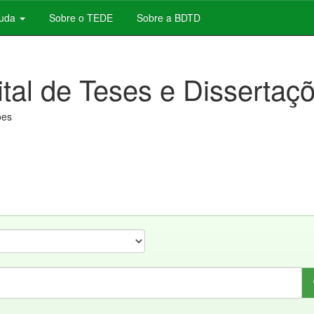
juda
Sobre o TEDE
Sobre a BDTD
ital de Teses e Dissertaç
ões