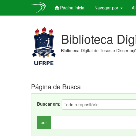
Página inicial
Navegar por
A
Skip
navigation
Biblioteca Dig
Biblioteca Digital de Teses e Dissertaç
Página de Busca
Buscar em:
por