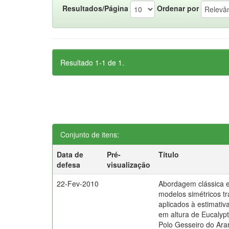
Resultados/Página
Ordenar por
Resultado 1-1 de 1.
Conjunto de itens:
Data de
Pré-
Título
defesa
visualização
22-Fev-2010
Abordagem clássica 
modelos simétricos t
aplicados à estimativ
em altura de Eucalypt
Polo Gesseiro do Ara