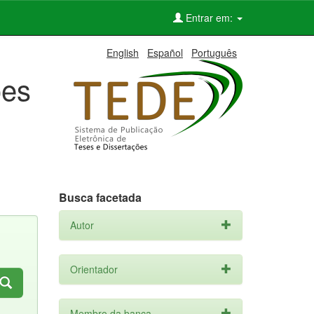
Entrar em:
English
Español
Português
ões
Busca facetada
Autor
Orientador
Membro da banca