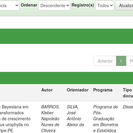
Ordenar
Registro(s)
Anterior
1
P
Autor
Orientador
Programa
Tipo
doc
e Bayesiana em
BARROS,
SILVA,
Programa de
Diss
ransformados
Kleber
José
Pós-
a de crescimento
Napoleão
Antônio
Graduação
us urophylla no
Nunes de
Aleixo da
em Biometria
ripe-PE
Oliveira
e Estatística