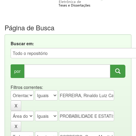
Página de Busca
Buscar em:
por
Filtros correntes: