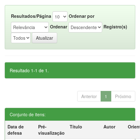
Resultados/Página
Ordenar por
Ordenar
Registro(s)
Resultado 1-1 de 1.
Anterior
1
Próximo
Conjunto de itens:
Data de
Pré-
Título
Autor
Orien
defesa
visualização