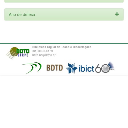
Ano de defesa
Biblioteca Digital de Teses e Dissertações
(81) 3320-6179
bdtd.bc@ufrpe.br