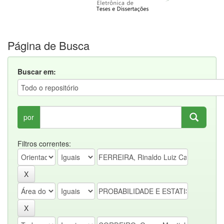
Página de Busca
Buscar em:
por
Filtros correntes: