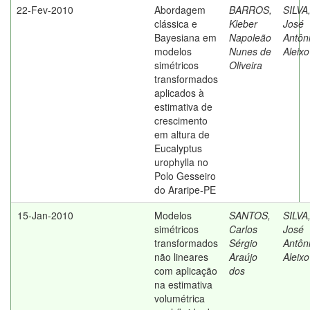
22-Fev-2010
Abordagem
BARROS,
SILVA
clássica e
Kleber
José
Bayesiana em
Napoleão
Antôn
modelos
Nunes de
Aleixo
simétricos
Oliveira
transformados
aplicados à
estimativa de
crescimento
em altura de
Eucalyptus
urophylla no
Polo Gesseiro
do Araripe-PE
15-Jan-2010
Modelos
SANTOS,
SILVA
simétricos
Carlos
José
transformados
Sérgio
Antôn
não lineares
Araújo
Aleixo
com aplicação
dos
na estimativa
volumétrica