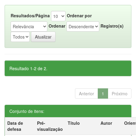
Resultados/Página
Ordenar por
Ordenar
Registro(s)
Resultado 1-2 de 2.
Anterior
1
Próximo
Conjunto de itens:
Data de
Pré-
Título
Autor
Orien
defesa
visualização