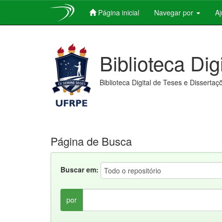
Página inicial
Navegar por
A
Skip
navigation
Biblioteca Dig
Biblioteca Digital de Teses e Dissertaç
Página de Busca
Buscar em:
por