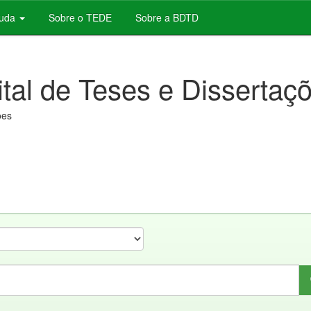
juda
Sobre o TEDE
Sobre a BDTD
ital de Teses e Dissertaç
ões