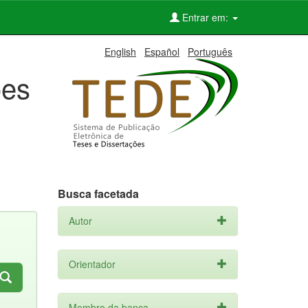
Entrar em:
English
Español
Português
ões
Busca facetada
Autor
Orientador
Membro da banca