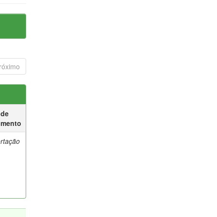
róximo
 de
umento
ertação