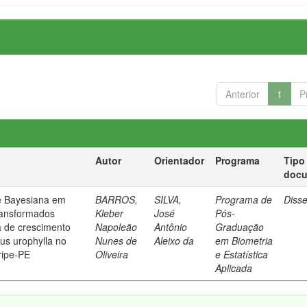
Anterior
1
P
Autor
Orientador
Programa
Tipo
doc
e Bayesiana em
BARROS,
SILVA,
Programa de
Diss
ransformados
Kleber
José
Pós-
a de crescimento
Napoleão
Antônio
Graduação
us urophylla no
Nunes de
Aleixo da
em Biometria
ripe-PE
Oliveira
e Estatística
Aplicada