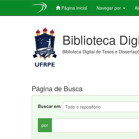
Página inicial
Navegar por
A
Skip
navigation
Biblioteca Dig
Biblioteca Digital de Teses e Dissertaç
Página de Busca
Buscar em:
por