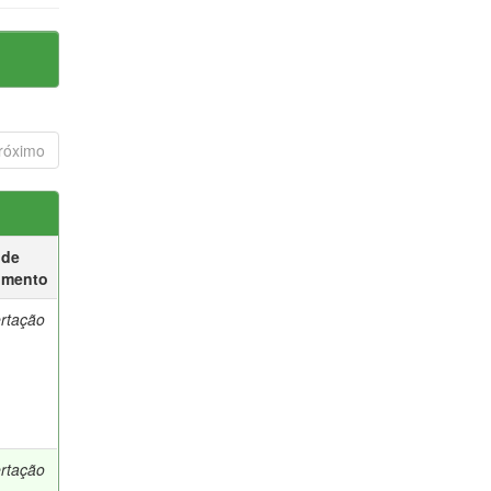
róximo
 de
umento
ertação
ertação