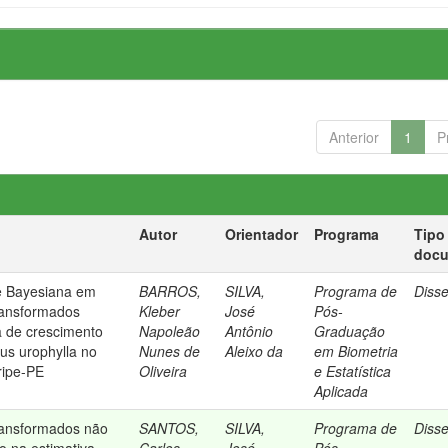
Anterior
1
P
Autor
Orientador
Programa
Tipo
doc
e Bayesiana em
BARROS,
SILVA,
Programa de
Diss
ransformados
Kleber
José
Pós-
a de crescimento
Napoleão
Antônio
Graduação
us urophylla no
Nunes de
Aleixo da
em Biometria
ripe-PE
Oliveira
e Estatística
Aplicada
ransformados não
SANTOS,
SILVA,
Programa de
Diss