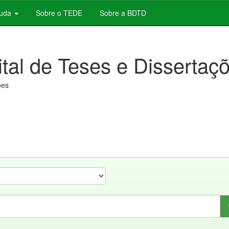
juda
Sobre o TEDE
Sobre a BDTD
ital de Teses e Dissertaç
ões