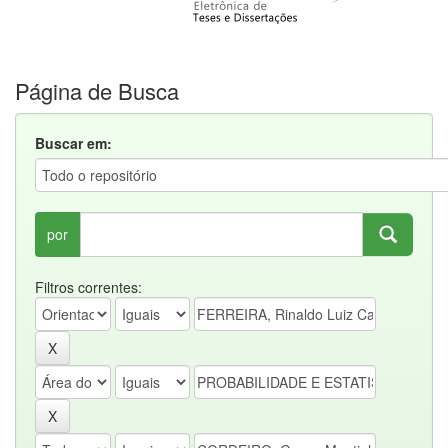
Página de Busca
Buscar em:
por
Filtros correntes: