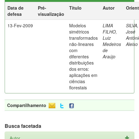
Data de
Pré-
Título
Autor
Orien
defesa
visualização
13-Fev-2009
Modelos
LIMA
SILVA,
simétricos
FILHO,
José
transformados
Luiz
Antôni
não-lineares
Medeiros
Aleixo
com
de
diferentes
Araújo
distribuições
dos erros:
aplicações em
ciências
florestais
Compartilhamento
Busca facetada
Autor