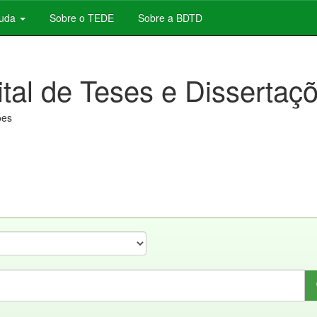
juda
Sobre o TEDE
Sobre a BDTD
ital de Teses e Dissertaç
ões