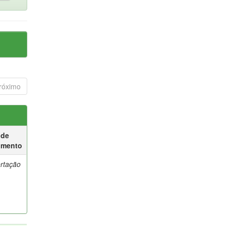
róximo
 de
umento
ertação