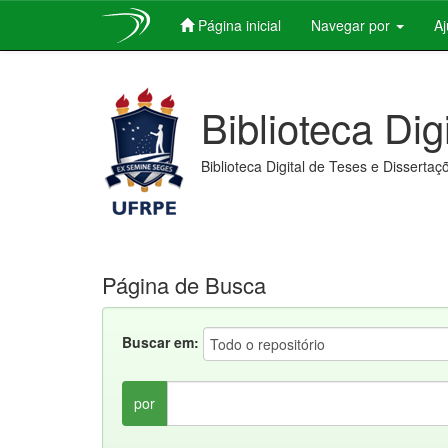
Página inicial
Navegar por
A
Skip
navigation
Biblioteca Dig
Biblioteca Digital de Teses e Dissertaç
Página de Busca
Buscar em:
por