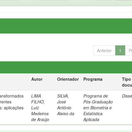
Anterior
1
P
Autor
Orientador
Programa
Tipo
doc
ransformados
LIMA
SILVA,
Programa de
Diss
rentes
FILHO,
José
Pós-Graduação
s: aplicações
Luiz
Antônio
em Biometria e
Medeiros
Aleixo da
Estatística
de Araújo
Aplicada