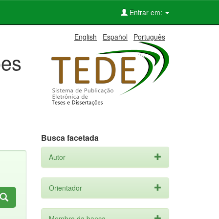
Entrar em:
English
Español
Português
ões
Busca facetada
Autor
Orientador
Membro da banca