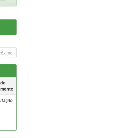
róximo
 de
umento
ertação