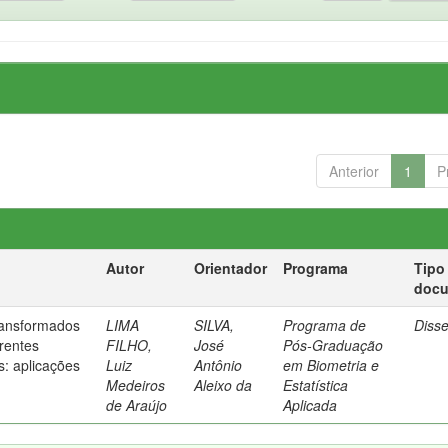
Anterior
1
P
Autor
Orientador
Programa
Tipo
doc
ransformados
LIMA
SILVA,
Programa de
Diss
rentes
FILHO,
José
Pós-Graduação
s: aplicações
Luiz
Antônio
em Biometria e
Medeiros
Aleixo da
Estatística
de Araújo
Aplicada