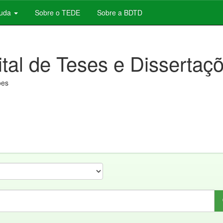
juda
Sobre o TEDE
Sobre a BDTD
ital de Teses e Dissertaç
ões