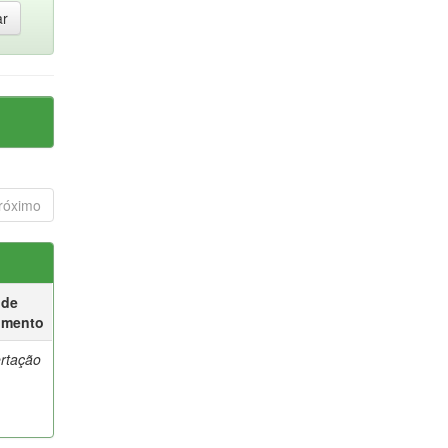
róximo
 de
umento
ertação