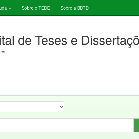
juda
Sobre o TEDE
Sobre a BDTD
ital de Teses e Dissertaç
ões