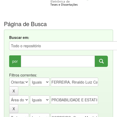
Página de Busca
Buscar em:
por
Filtros correntes: