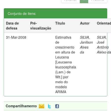
Conjunto de itens:
Data de
Pré-
Título
Autor
Orienta
defesa
visualização
31-Mar-2008
Estimativa
SILVA,
SILVA,
de
Janilson
José
crescimento
Alves
Antônio
em altura de
da
Aleixo d
Leucena
[Leucaena
leucocephala
(Lam.) de
Wit.] por
meio do
modelo
ARIMA
Compartilhamento