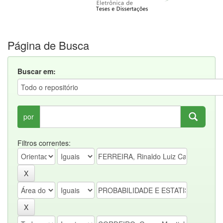
Página de Busca
Buscar em:
por
Filtros correntes: