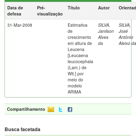
Data de
Pré-
Título
Autor
Orienta
defesa
visualização
31-Mar-2008
Estimativa
SILVA,
SILVA,
de
Janilson
José
crescimento
Alves
Antônio
em altura de
da
Aleixo d
Leucena
[Leucaena
leucocephala
(Lam.) de
Wit.] por
meio do
modelo
ARIMA
Compartilhamento
Busca facetada