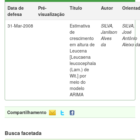
Data de
Pré-
Título
Autor
Orienta
defesa
visualização
31-Mar-2008
Estimativa
SILVA,
SILVA,
de
Janilson
José
crescimento
Alves
Antônio
em altura de
da
Aleixo d
Leucena
[Leucaena
leucocephala
(Lam.) de
Wit.] por
meio do
modelo
ARIMA
Compartilhamento
Busca facetada