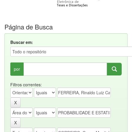
Página de Busca
Buscar em:
por
Filtros correntes: