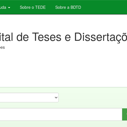
juda
Sobre o TEDE
Sobre a BDTD
ital de Teses e Dissertaç
ões