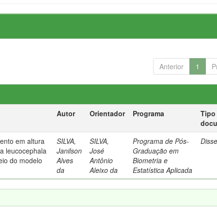
Anterior
1
P
Autor
Orientador
Programa
Tipo
doc
mento em altura
SILVA,
SILVA,
Programa de Pós-
Diss
a leucocephala
Janilson
José
Graduação em
meio do modelo
Alves
Antônio
Biometria e
da
Aleixo da
Estatística Aplicada