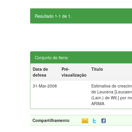
Resultado 1-1 de 1.
Conjunto de itens:
Data de
Pré-
Título
defesa
visualização
31-Mar-2008
Estimativa de cresci
de Leucena [Leucaen
(Lam.) de Wit.] por 
ARIMA
Compartilhamento