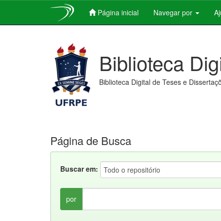
Página inicial
Navegar por
A
Skip
navigation
Biblioteca Dig
Biblioteca Digital de Teses e Dissertaç
Página de Busca
Buscar em:
por