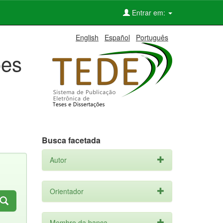
Entrar em:
English
Español
Português
ões
Busca facetada
Autor
Orientador
Membro da banca