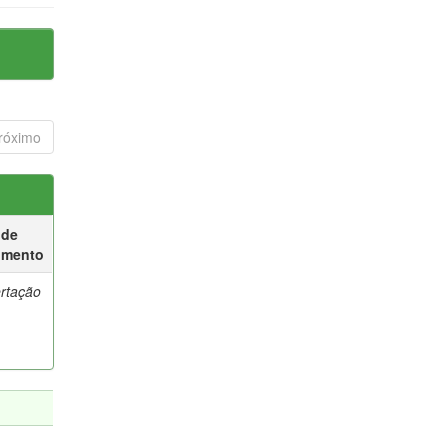
róximo
 de
umento
ertação