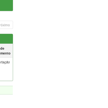
róximo
 de
umento
ertação