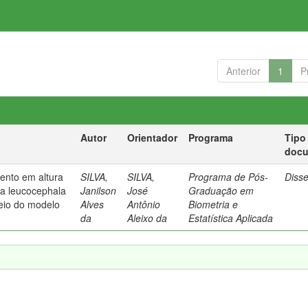
Anterior
1
P
Autor
Orientador
Programa
Tipo
doc
mento em altura
SILVA,
SILVA,
Programa de Pós-
Diss
a leucocephala
Janilson
José
Graduação em
meio do modelo
Alves
Antônio
Biometria e
da
Aleixo da
Estatística Aplicada