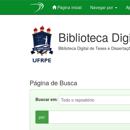
Página inicial
Navegar por
A
Skip
navigation
Biblioteca Dig
Biblioteca Digital de Teses e Dissertaç
Página de Busca
Buscar em:
por