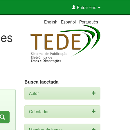
Entrar em:
English
Español
Português
ões
Busca facetada
Autor
Orientador
Membro da banca