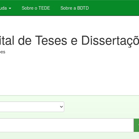
juda
Sobre o TEDE
Sobre a BDTD
ital de Teses e Dissertaç
ões