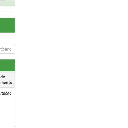
róximo
 de
umento
ertação