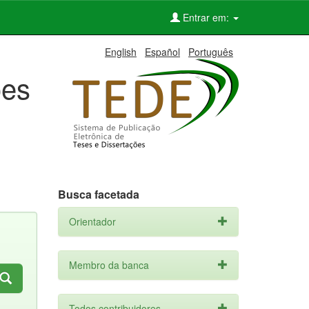
Entrar em:
English
Español
Português
ões
Busca facetada
Orientador
Membro da banca
Todos contribuidores