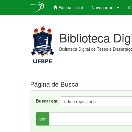
Página inicial
Navegar por
A
Skip
navigation
Biblioteca Dig
Biblioteca Digital de Teses e Dissertaç
Página de Busca
Buscar em:
por