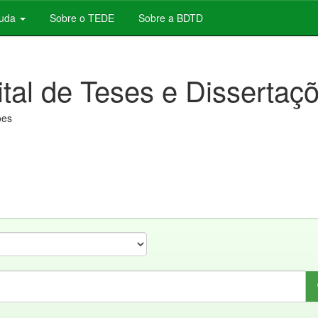
juda
Sobre o TEDE
Sobre a BDTD
ital de Teses e Dissertaç
ões