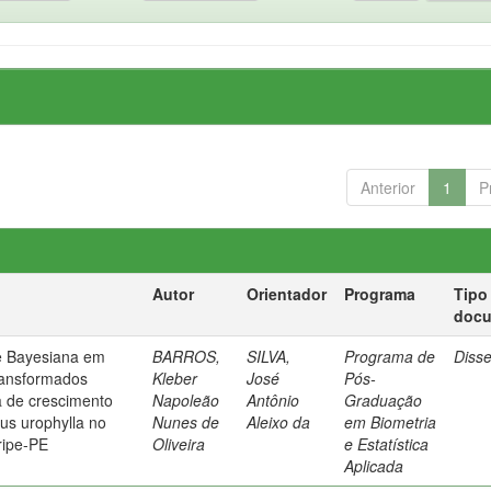
Anterior
1
P
Autor
Orientador
Programa
Tipo
doc
e Bayesiana em
BARROS,
SILVA,
Programa de
Diss
ransformados
Kleber
José
Pós-
a de crescimento
Napoleão
Antônio
Graduação
us urophylla no
Nunes de
Aleixo da
em Biometria
ripe-PE
Oliveira
e Estatística
Aplicada