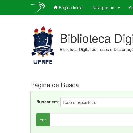
Página inicial
Navegar por
A
Skip
navigation
Biblioteca Dig
Biblioteca Digital de Teses e Dissertaç
Página de Busca
Buscar em:
por