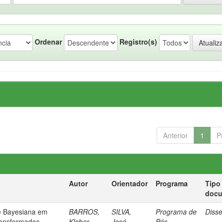
Ordenar
Registro(s)
Anterior
1
P
Autor
Orientador
Programa
Tipo
doc
e Bayesiana em
BARROS,
SILVA,
Programa de
Diss
ransformados
Kleber
José
Pós-