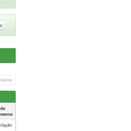
róximo
 de
umento
ertação