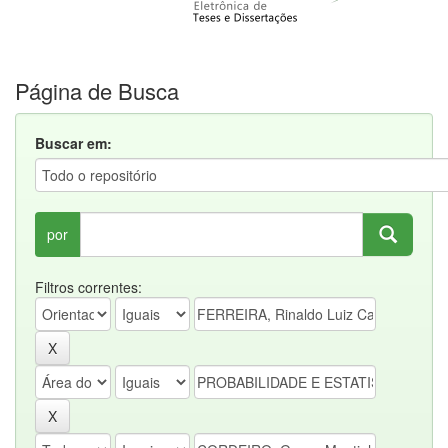
Página de Busca
Buscar em:
por
Filtros correntes: