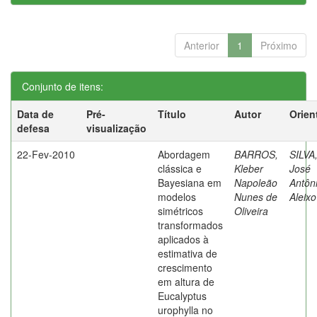
Anterior
1
Próximo
Conjunto de itens:
Data de
Pré-
Título
Autor
Orien
defesa
visualização
22-Fev-2010
Abordagem
BARROS,
SILVA
clássica e
Kleber
José
Bayesiana em
Napoleão
Antôn
modelos
Nunes de
Aleixo
simétricos
Oliveira
transformados
aplicados à
estimativa de
crescimento
em altura de
Eucalyptus
urophylla no