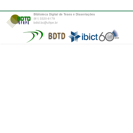
Biblioteca Digital de Teses e Dissertações
(81) 3320-6179
bdtd.bc@ufrpe.br