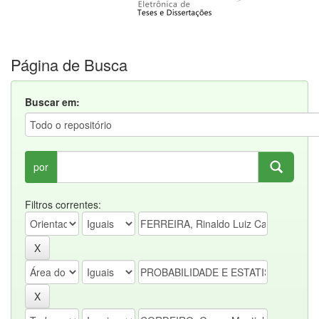
Página de Busca
Buscar em:
por
Filtros correntes: