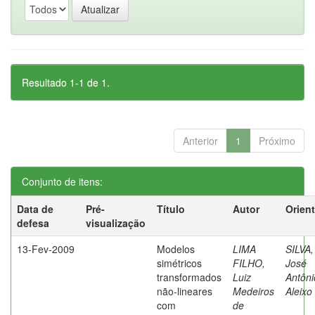
Resultado 1-1 de 1.
Anterior
1
Próximo
Conjunto de itens:
Data de
Pré-
Título
Autor
Orien
defesa
visualização
13-Fev-2009
Modelos
LIMA
SILVA,
simétricos
FILHO,
José
transformados
Luiz
Antôni
não-lineares
Medeiros
Aleixo
com
de