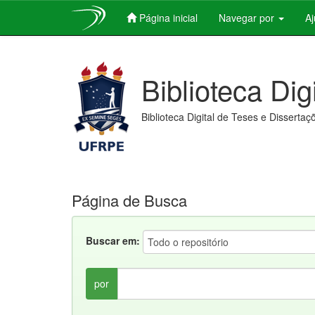
Página inicial
Navegar por
A
Skip
navigation
Biblioteca Dig
Biblioteca Digital de Teses e Dissertaç
Página de Busca
Buscar em:
por