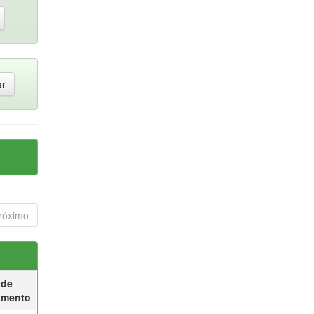
róximo
 de
umento