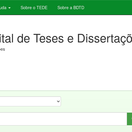
juda
Sobre o TEDE
Sobre a BDTD
ital de Teses e Dissertaç
ões