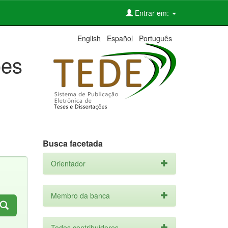
Entrar em:
English
Español
Português
ões
Busca facetada
Orientador
Membro da banca
Todos contribuidores