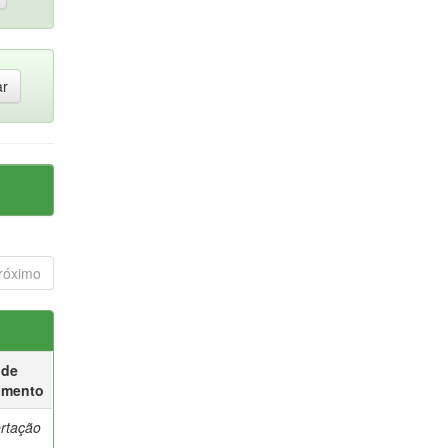
róximo
 de
umento
ertação