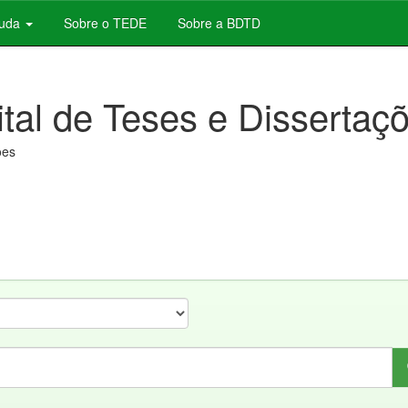
juda
Sobre o TEDE
Sobre a BDTD
ital de Teses e Dissertaç
ões