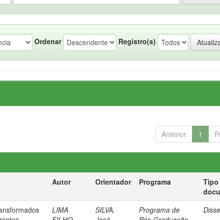
Ordenar
Registro(s)
Anterior
1
P
Autor
Orientador
Programa
Tipo
doc
ransformados
LIMA
SILVA,
Programa de
Diss
rentes
FILHO,
José
Pós-Graduação