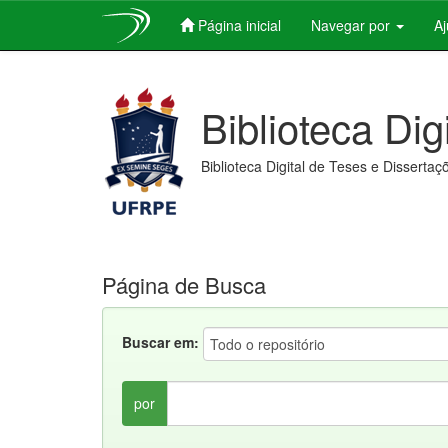
Página inicial
Navegar por
A
Skip
navigation
Biblioteca Dig
Biblioteca Digital de Teses e Dissertaç
Página de Busca
Buscar em:
por