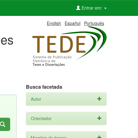
Entrar em:
English
Español
Português
ões
Busca facetada
Autor
Orientador
Membro da banca