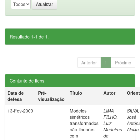
Resultado 1-1 de 1.
Anterior
1
Próximo
Conjunto de itens:
Data de
Pré-
Título
Autor
Orien
defesa
visualização
13-Fev-2009
Modelos
LIMA
SILVA,
simétricos
FILHO,
José
transformados
Luiz
Antôni
não-lineares
Medeiros
Aleixo
com
de