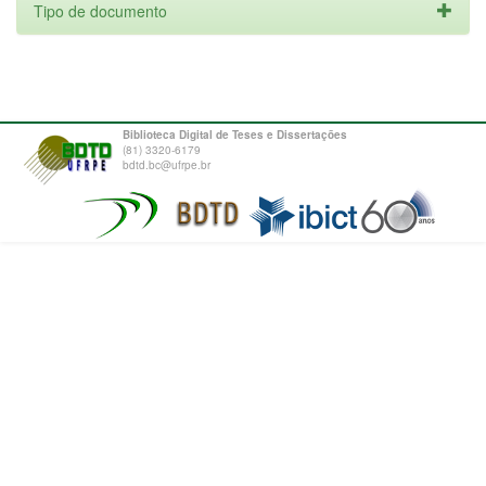
Tipo de documento
Biblioteca Digital de Teses e Dissertações
(81) 3320-6179
bdtd.bc@ufrpe.br