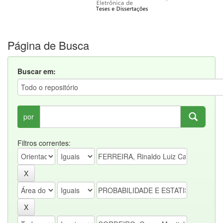
Página de Busca
Buscar em:
por
Filtros correntes: