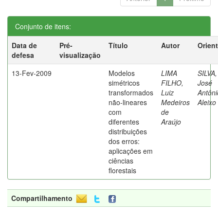
Conjunto de itens:
Data de
Pré-
Título
Autor
Orien
defesa
visualização
13-Fev-2009
Modelos
LIMA
SILVA,
simétricos
FILHO,
José
transformados
Luiz
Antôni
não-lineares
Medeiros
Aleixo
com
de
diferentes
Araújo
distribuições
dos erros:
aplicações em
ciências
florestais
Compartilhamento