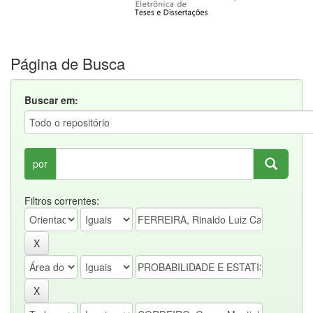
Página de Busca
Buscar em:
por
Filtros correntes: