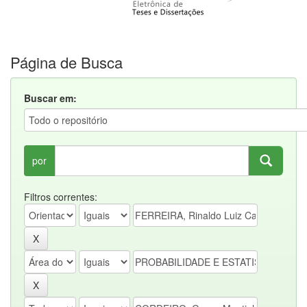
Página de Busca
Buscar em:
por
Filtros correntes: