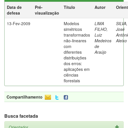
Data de
Pré-
Título
Autor
Orien
defesa
visualização
13-Fev-2009
Modelos
LIMA
SILVA,
simétricos
FILHO,
José
transformados
Luiz
Antôni
não-lineares
Medeiros
Aleixo
com
de
diferentes
Araújo
distribuições
dos erros:
aplicações em
ciências
florestais
Compartilhamento
Busca facetada
Orientador