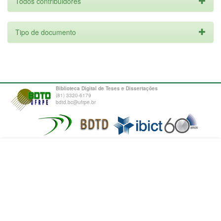
Todos contribuidores
Tipo de documento
Biblioteca Digital de Teses e Dissertações
(81) 3320-6179
bdtd.bc@ufrpe.br