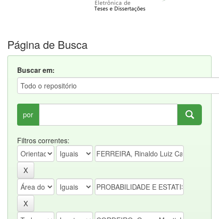
Página de Busca
Buscar em:
por
Filtros correntes: