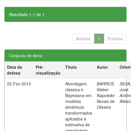
Resultado 1-1 de 1.
Anterior
1
Próximo
Conjunto de itens:
Data de
Pré-
Título
Autor
Orien
defesa
visualização
22-Fev-2010
Abordagem
BARROS,
SILVA
clássica e
Kleber
José
Bayesiana em
Napoleão
Antôn
modelos
Nunes de
Aleixo
simétricos
Oliveira
transformados
aplicados à
estimativa de
crescimento