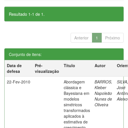
Resultado 1-1 de 1.
Anterior
1
Próximo
Conjunto de itens:
Data de
Pré-
Título
Autor
Orien
defesa
visualização
22-Fev-2010
Abordagem
BARROS,
SILVA
clássica e
Kleber
José
Bayesiana em
Napoleão
Antôn
modelos
Nunes de
Aleixo
simétricos
Oliveira
transformados
aplicados à
estimativa de
crescimento