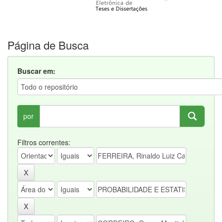
Página de Busca
Buscar em:
por
Filtros correntes: