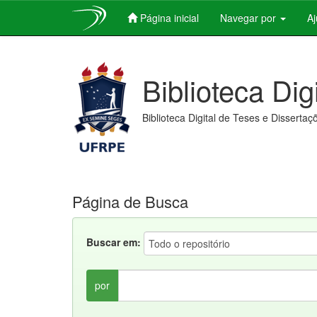
Página inicial
Navegar por
A
Skip
navigation
Biblioteca Dig
Biblioteca Digital de Teses e Dissertaç
Página de Busca
Buscar em:
por