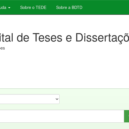
juda
Sobre o TEDE
Sobre a BDTD
ital de Teses e Dissertaç
ões