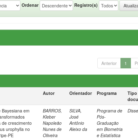
Ordenar
Registro(s)
Anterior
1
P
Autor
Orientador
Programa
Tipo
doc
e Bayesiana em
BARROS,
SILVA,
Programa de
Diss
ransformados
Kleber
José
Pós-
a de crescimento
Napoleão
Antônio
Graduação
us urophylla no
Nunes de
Aleixo da
em Biometria
ripe-PE
Oliveira
e Estatística