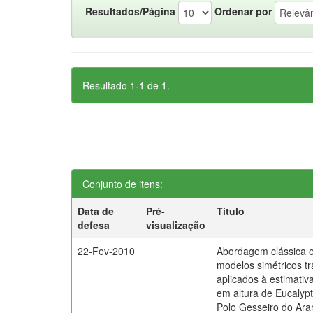
Resultados/Página
Ordenar por
Resultado 1-1 de 1.
Conjunto de itens:
Data de
Pré-
Título
defesa
visualização
22-Fev-2010
Abordagem clássica 
modelos simétricos t
aplicados à estimativ
em altura de Eucalypt
Polo Gesseiro do Ara