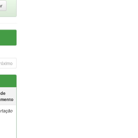
róximo
 de
umento
ertação