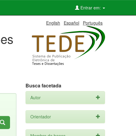
Entrar em:
English
Español
Português
ões
Busca facetada
Autor
Orientador
Membro da banca