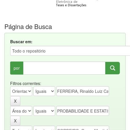
Página de Busca
Buscar em:
por
Filtros correntes: